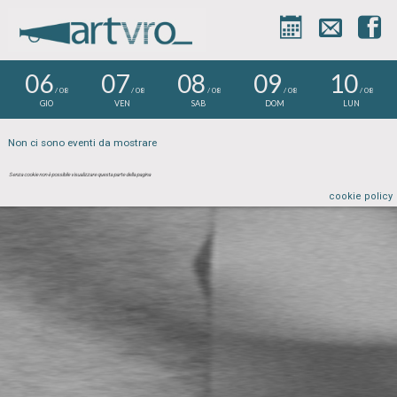



06
07
08
09
10
/ 08
/ 08
/ 08
/ 08
/ 08
GIO
VEN
SAB
DOM
LUN
Non ci sono eventi da mostrare
Senza cookie non è possibile visualizzare questa parte della pagina
cookie policy