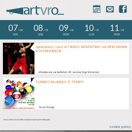



07
08
09
10
11
/ 08
/ 08
/ 08
/ 08
/ 08
VEN
SAB
DOM
LUN
MAR
riprendono i corsi di TANGO ARGENTINO con M.KLURFAN
a OLTREDANZA
oltredanza, via betteloni 43 , verona (b.go Venezia)
TORNEO BILIARDO 3° TEMPO
Terzo Tempo
Senza cookie non è possibile visualizzare questa parte della pagina
cookie policy