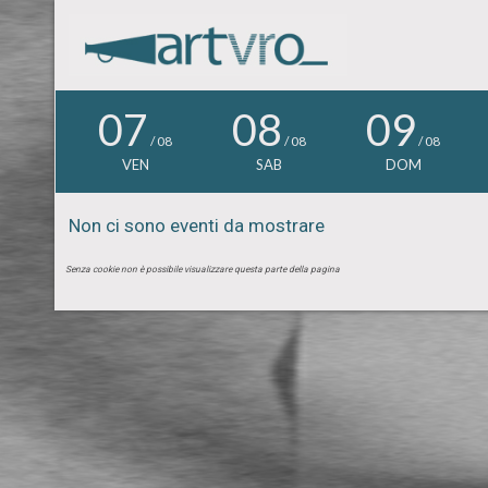
07
08
09
/ 08
/ 08
/ 08
VEN
SAB
DOM
Non ci sono eventi da mostrare
Senza cookie non è possibile visualizzare questa parte della pagina