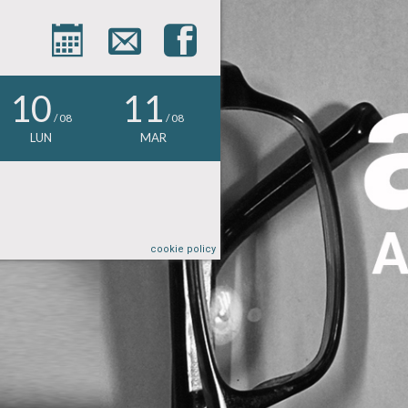



10
11
/ 08
/ 08
LUN
MAR
cookie policy