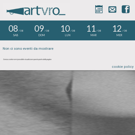



08
09
10
11
12
/ 08
/ 08
/ 08
/ 08
/ 08
SAB
DOM
LUN
MAR
MER
Non ci sono eventi da mostrare
Senza cookie non è possibile visualizzare questa parte della pagina
cookie policy