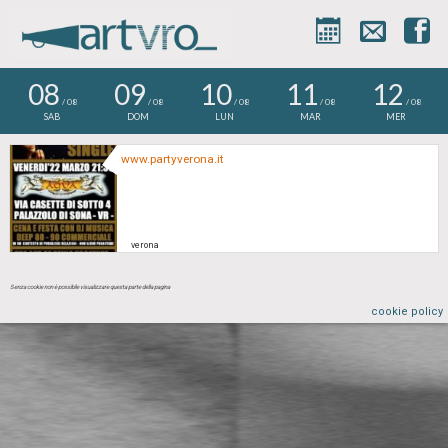



08
09
10
11
12
/ 08
/ 08
/ 08
/ 08
/ 08
SAB
DOM
LUN
MAR
MER
www.partyverona.it
verona
Senza cookie non è possibile visualizzare questa parte della pagina
cookie policy