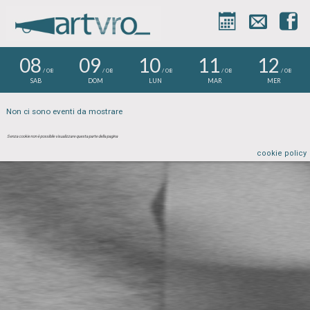



08
09
10
11
12
/ 08
/ 08
/ 08
/ 08
/ 08
SAB
DOM
LUN
MAR
MER
Non ci sono eventi da mostrare
Senza cookie non è possibile visualizzare questa parte della pagina
cookie policy