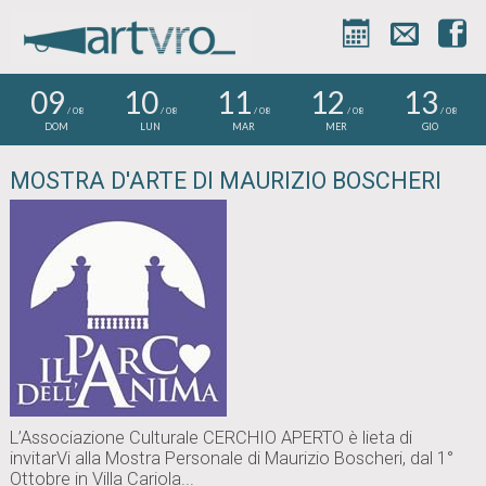



09
10
11
12
13
/ 08
/ 08
/ 08
/ 08
/ 08
DOM
LUN
MAR
MER
GIO
MOSTRA D'ARTE DI MAURIZIO BOSCHERI
L’Associazione Culturale CERCHIO APERTO è lieta di
invitarVi alla Mostra Personale di Maurizio Boscheri, dal 1°
Ottobre in Villa Cariola...