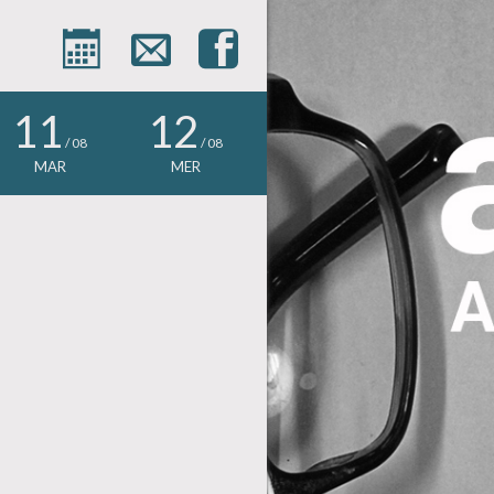



11
12
/ 08
/ 08
MAR
MER