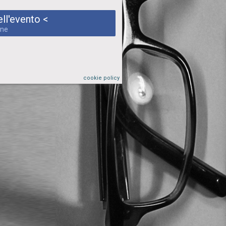
ll'evento <
one
cookie policy