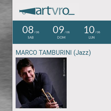
08
09
10
/ 08
/ 08
/ 08
SAB
DOM
LUN
MARCO TAMBURINI (Jazz)