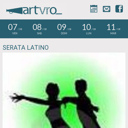



07
08
09
10
11
/ 08
/ 08
/ 08
/ 08
/ 08
VEN
SAB
DOM
LUN
MAR
SERATA LATINO