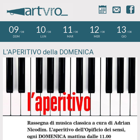



09
10
11
12
13
/ 08
/ 08
/ 08
/ 08
/ 08
DOM
LUN
MAR
MER
GIO
L'APERITIVO della DOMENICA