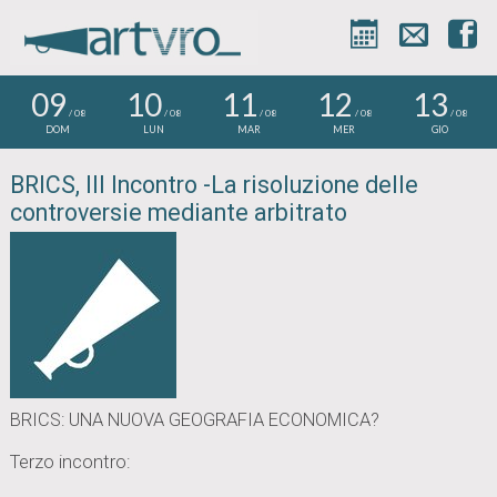



09
10
11
12
13
/ 08
/ 08
/ 08
/ 08
/ 08
DOM
LUN
MAR
MER
GIO
BRICS, III Incontro -La risoluzione delle
controversie mediante arbitrato
BRICS: UNA NUOVA GEOGRAFIA ECONOMICA?
Terzo incontro: