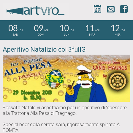



08
09
10
11
12
/ 08
/ 08
/ 08
/ 08
/ 08
SAB
DOM
LUN
MAR
MER
Aperitivo Natalizio coi 3fullG
Passato Natale vi aspettiamo per un aperitivo di "spessore"
alla Trattoria Alla Pesa di Tregnago.
Special beer della serata sarà, rigorosamente spinata A
POMPA: