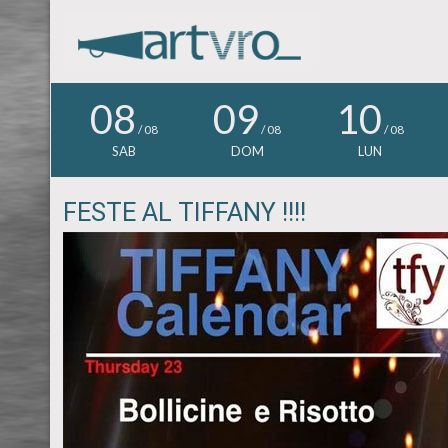
08
09
10
/ 08
/ 08
/ 08
SAB
DOM
LUN
FESTE AL TIFFANY !!!!