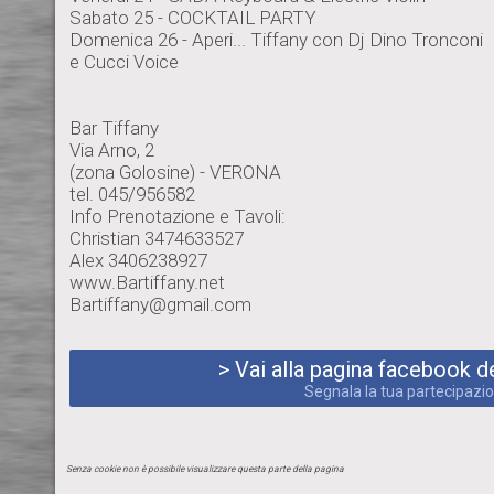
Sabato 25 - COCKTAIL PARTY
Domenica 26 - Aperi... Tiffany con Dj Dino Tronconi
e Cucci Voice
Bar Tiffany
Via Arno, 2
(zona Golosine) - VERONA
tel. 045/956582
Info Prenotazione e Tavoli:
Christian 3474633527
Alex 3406238927
www.Bartiffany.net
Bartiffany@gmail.com
> Vai alla pagina facebook de
Segnala la tua partecipazi
Senza cookie non è possibile visualizzare questa parte della pagina