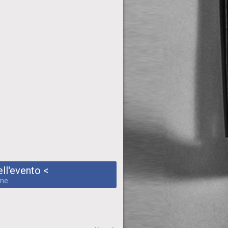
ll'evento <
one