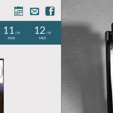



11
12
/ 08
/ 08
MAR
MER