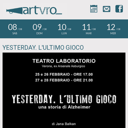



08
09
10
11
12
/ 08
/ 08
/ 08
/ 08
/ 08
SAB
DOM
LUN
MAR
MER
YESTERDAY. L'ULTIMO GIOCO