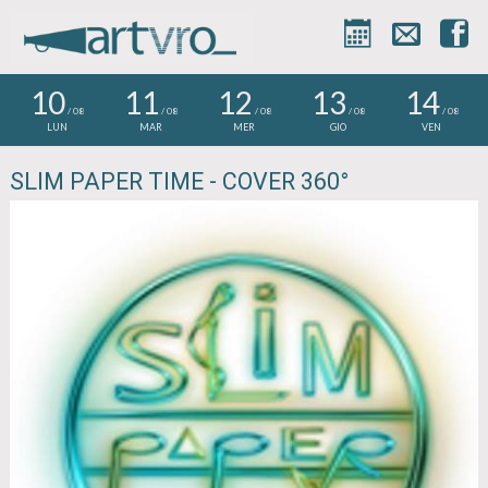



10
11
12
13
14
/ 08
/ 08
/ 08
/ 08
/ 08
LUN
MAR
MER
GIO
VEN
SLIM PAPER TIME - COVER 360°