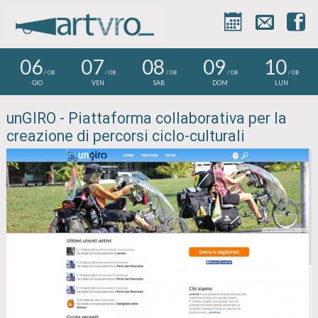



06
07
08
09
10
/ 08
/ 08
/ 08
/ 08
/ 08
GIO
VEN
SAB
DOM
LUN
unGIRO - Piattaforma collaborativa per la
creazione di percorsi ciclo-culturali