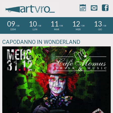



09
10
11
12
13
/ 08
/ 08
/ 08
/ 08
/ 08
DOM
LUN
MAR
MER
GIO
CAPODANNO IN WONDERLAND