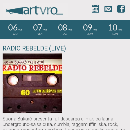



06
07
08
09
10
/ 08
/ 08
/ 08
/ 08
/ 08
GIO
VEN
SAB
DOM
LUN
RADIO REBELDE (LIVE)
Suona Bukarò presenta full descarga di musica latina
underground-salsa dura, cumbia, raggamuffin, ska, rock,
milonga, reggaeton, dembow, flow, blues e moltissimo altro.