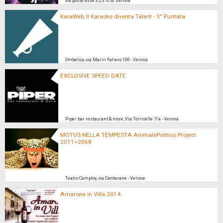
via ponte asse 35, 37050 Verona
KaraWeb, Il Karaoke diventa Talent - 3° Puntata
Ombelico, via Marin Faliero 100 - Verona
EXCLUSIVE SPEED DATE
Piper bar restaurant & more, Via Torricelle 7/a - Verona
MOTUS NELLA TEMPESTA AnimalePolitico Project
2011>2068
Teatro Camploy, via Cantarane - Verona
Amarone in Villa 2014