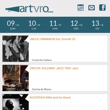



09
10
11
12
13
/ 08
/ 08
/ 08
/ 08
/ 08
DOM
LUN
MAR
MER
GIO
UNCLE CINNAMON live, Giovedì 23
Circolo Arci Cañara
ORESTE SOLDANO JAZZ TRIO Jazz
Cantine de l'Arena
BOCEPHUS KING and his Band