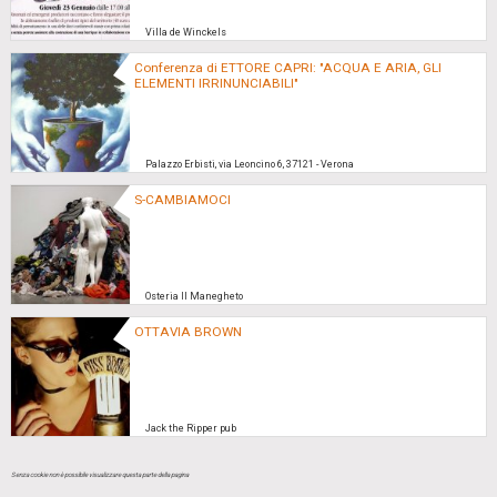
Villa de Winckels
Conferenza di ETTORE CAPRI: "ACQUA E ARIA, GLI
ELEMENTI IRRINUNCIABILI"
Palazzo Erbisti, via Leoncino 6, 37121 - Verona
S-CAMBIAMOCI
Osteria Il Manegheto
OTTAVIA BROWN
Jack the Ripper pub
Senza cookie non è possibile visualizzare questa parte della pagina